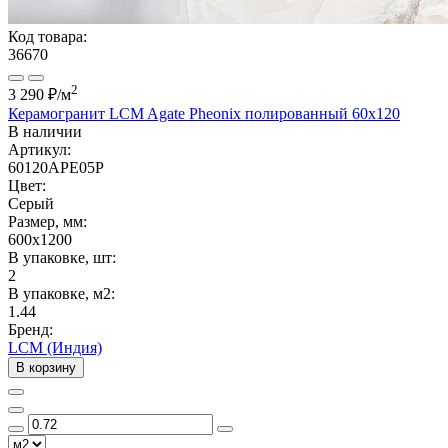
Код товара:
36670
2
3 290 ₽
/м
Керамогранит LCM Agate Pheonix полированный 60x120
В наличии
Артикул:
60120APE05P
Цвет:
Серый
Размер, мм:
600x1200
В упаковке, шт:
2
В упаковке, м2:
1.44
Бренд:
LCM (Индия)
В корзину