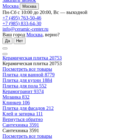
Заказать звонок
Москва
Москва
Пн-Сб с 10:00 до 20:00, Вс — выходной
+7 (495) 763-50-46
+7 (985) 833-64-30
info@ceramic-center.ru
Ваш город
Москва
, верно?
Да
Нет
Керамическая плитка
20753
Керамическая плитка
20753
Посмотреть все товары
Плитка для ванной
8779
Плитка для кухни
1884
Плитка для пола
552
Керамогранит
9374
Мозаика
832
Клинкер
106
Плитка для фасадов
212
Клей и затирка
111
Вернуться обратно
Сантехника
3591
Сантехника
3591
Посмотреть все товары