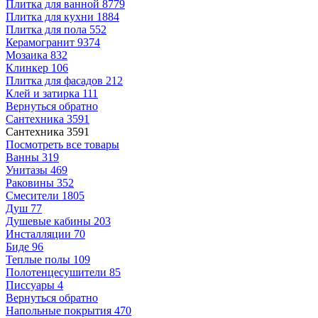
Плитка для ванной
8779
Плитка для кухни
1884
Плитка для пола
552
Керамогранит
9374
Мозаика
832
Клинкер
106
Плитка для фасадов
212
Клей и затирка
111
Вернуться обратно
Сантехника
3591
Сантехника
3591
Посмотреть все товары
Ванны
319
Унитазы
469
Раковины
352
Смесители
1805
Душ
77
Душевые кабины
203
Инсталляции
70
Биде
96
Теплые полы
109
Полотенцесушители
85
Писсуары
4
Вернуться обратно
Напольные покрытия
470