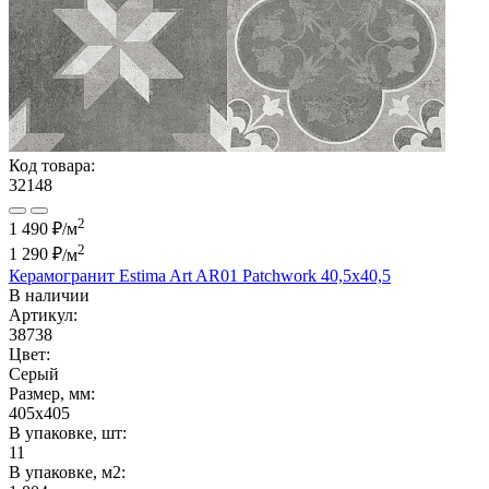
Код товара:
32148
2
1 490 ₽/м
2
1 290 ₽
/м
Керамогранит Estima Art AR01 Patchwork 40,5x40,5
В наличии
Артикул:
38738
Цвет:
Серый
Размер, мм:
405x405
В упаковке, шт:
11
В упаковке, м2: