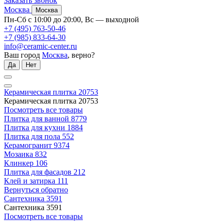
Заказать звонок
Москва
Москва
Пн-Сб с 10:00 до 20:00, Вс — выходной
+7 (495) 763-50-46
+7 (985) 833-64-30
info@ceramic-center.ru
Ваш город
Москва
, верно?
Да
Нет
Керамическая плитка
20753
Керамическая плитка
20753
Посмотреть все товары
Плитка для ванной
8779
Плитка для кухни
1884
Плитка для пола
552
Керамогранит
9374
Мозаика
832
Клинкер
106
Плитка для фасадов
212
Клей и затирка
111
Вернуться обратно
Сантехника
3591
Сантехника
3591
Посмотреть все товары