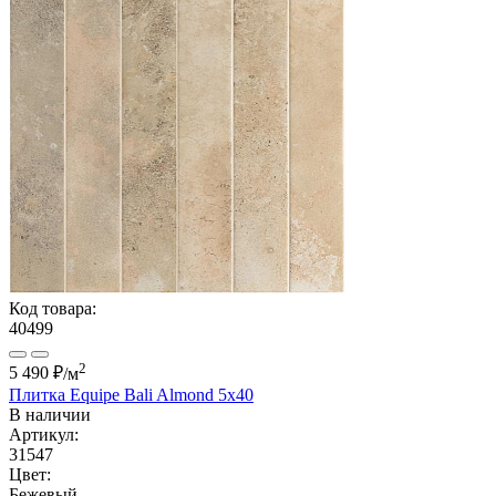
Код товара:
40499
2
5 490 ₽
/м
Плитка Equipe Bali Almond 5x40
В наличии
Артикул:
31547
Цвет:
Бежевый