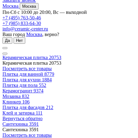
Заказать звонок
Москва
Москва
Пн-Сб с 10:00 до 20:00, Вс — выходной
+7 (495) 763-50-46
+7 (985) 833-64-30
info@ceramic-center.ru
Ваш город
Москва
, верно?
Да
Нет
Керамическая плитка
20753
Керамическая плитка
20753
Посмотреть все товары
Плитка для ванной
8779
Плитка для кухни
1884
Плитка для пола
552
Керамогранит
9374
Мозаика
832
Клинкер
106
Плитка для фасадов
212
Клей и затирка
111
Вернуться обратно
Сантехника
3591
Сантехника
3591
Посмотреть все товары