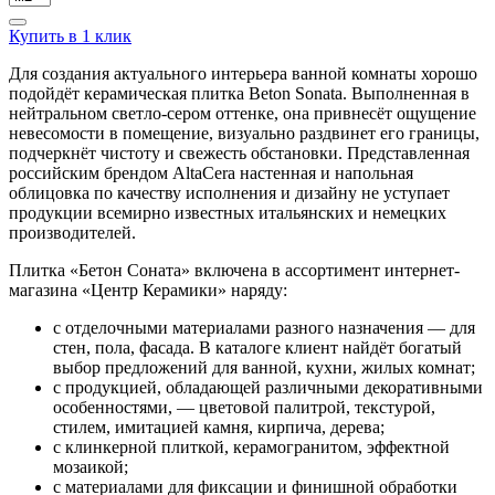
Купить в 1 клик
Для создания актуального интерьера ванной комнаты хорошо
подойдёт керамическая плитка Beton Sonata. Выполненная в
нейтральном светло-сером оттенке, она привнесёт ощущение
невесомости в помещение, визуально раздвинет его границы,
подчеркнёт чистоту и свежесть обстановки. Представленная
российским брендом AltaCera настенная и напольная
облицовка по качеству исполнения и дизайну не уступает
продукции всемирно известных итальянских и немецких
производителей.
Плитка «Бетон Соната» включена в ассортимент интернет-
магазина «Центр Керамики» наряду:
с отделочными материалами разного назначения — для
стен, пола, фасада. В каталоге клиент найдёт богатый
выбор предложений для ванной, кухни, жилых комнат;
с продукцией, обладающей различными декоративными
особенностями, — цветовой палитрой, текстурой,
стилем, имитацией камня, кирпича, дерева;
с клинкерной плиткой, керамогранитом, эффектной
мозаикой;
с материалами для фиксации и финишной обработки