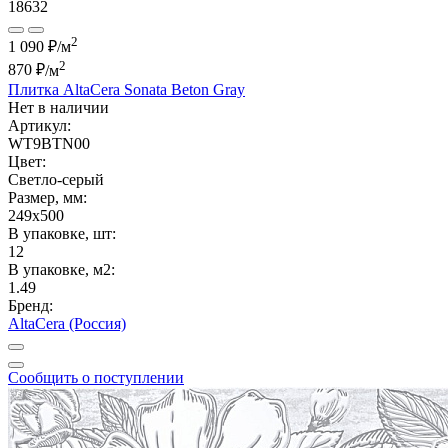
18632
2
1 090 ₽/м
2
870 ₽
/м
Плитка AltaCera Sonata Beton Gray
Нет в наличии
Артикул:
WT9BTN00
Цвет:
Светло-серый
Размер, мм:
249x500
В упаковке, шт:
12
В упаковке, м2:
1.49
Бренд:
AltaCera (Россия)
Сообщить о поступлении