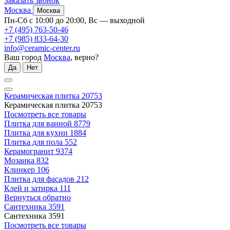
Заказать звонок
Москва
Москва
Пн-Сб с 10:00 до 20:00, Вс — выходной
+7 (495) 763-50-46
+7 (985) 833-64-30
info@ceramic-center.ru
Ваш город
Москва
, верно?
Да
Нет
Керамическая плитка
20753
Керамическая плитка
20753
Посмотреть все товары
Плитка для ванной
8779
Плитка для кухни
1884
Плитка для пола
552
Керамогранит
9374
Мозаика
832
Клинкер
106
Плитка для фасадов
212
Клей и затирка
111
Вернуться обратно
Сантехника
3591
Сантехника
3591
Посмотреть все товары