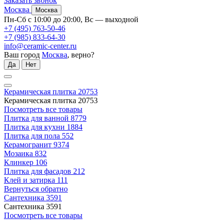
Заказать звонок
Москва
Москва
Пн-Сб с 10:00 до 20:00, Вс — выходной
+7 (495) 763-50-46
+7 (985) 833-64-30
info@ceramic-center.ru
Ваш город
Москва
, верно?
Да
Нет
Керамическая плитка
20753
Керамическая плитка
20753
Посмотреть все товары
Плитка для ванной
8779
Плитка для кухни
1884
Плитка для пола
552
Керамогранит
9374
Мозаика
832
Клинкер
106
Плитка для фасадов
212
Клей и затирка
111
Вернуться обратно
Сантехника
3591
Сантехника
3591
Посмотреть все товары