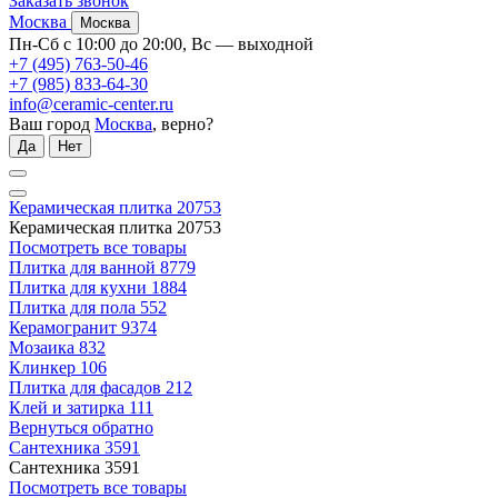
Заказать звонок
Москва
Москва
Пн-Сб с 10:00 до 20:00, Вс — выходной
+7 (495) 763-50-46
+7 (985) 833-64-30
info@ceramic-center.ru
Ваш город
Москва
, верно?
Да
Нет
Керамическая плитка
20753
Керамическая плитка
20753
Посмотреть все товары
Плитка для ванной
8779
Плитка для кухни
1884
Плитка для пола
552
Керамогранит
9374
Мозаика
832
Клинкер
106
Плитка для фасадов
212
Клей и затирка
111
Вернуться обратно
Сантехника
3591
Сантехника
3591
Посмотреть все товары