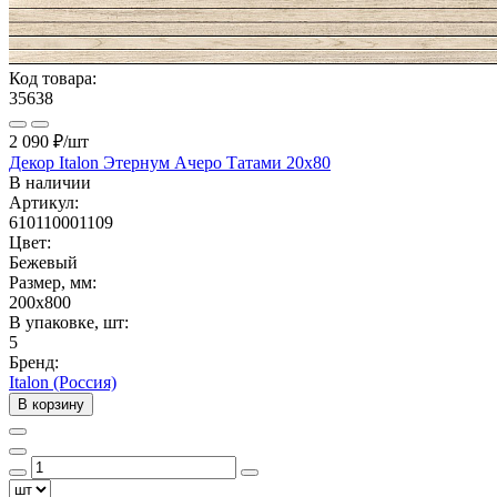
Код товара:
35638
2 090 ₽
/шт
Декор Italon Этернум Ачеро Татами 20x80
В наличии
Артикул:
610110001109
Цвет:
Бежевый
Размер, мм:
200x800
В упаковке, шт:
5
Бренд:
Italon (Россия)
В корзину