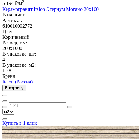
2
5 194 ₽
/м
Керамогранит Italon Этернум Могано 20x160
В наличии
Артикул:
610010002772
Цвет:
Коричневый
Размер, мм:
200x1600
В упаковке, шт:
4
В упаковке, м2:
1.28
Бренд:
Italon (Россия)
В корзину
Купить в 1 клик