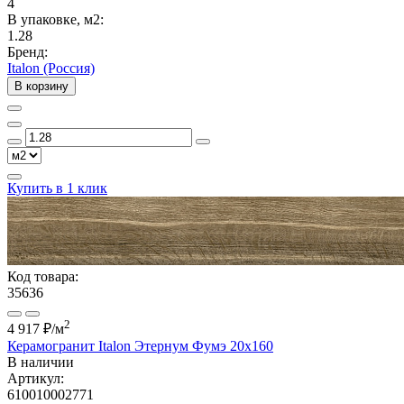
4
В упаковке, м2:
1.28
Бренд:
Italon (Россия)
В корзину
Купить в 1 клик
Код товара:
35636
2
4 917 ₽
/м
Керамогранит Italon Этернум Фумэ 20x160
В наличии
Артикул:
610010002771