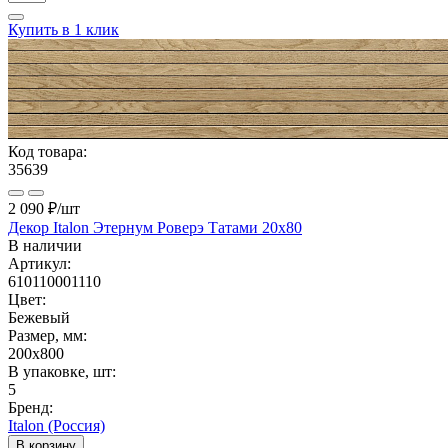
Купить в 1 клик
Код товара:
35639
2 090 ₽
/шт
Декор Italon Этернум Роверэ Татами 20x80
В наличии
Артикул:
610110001110
Цвет:
Бежевый
Размер, мм:
200x800
В упаковке, шт:
5
Бренд:
Italon (Россия)
В корзину