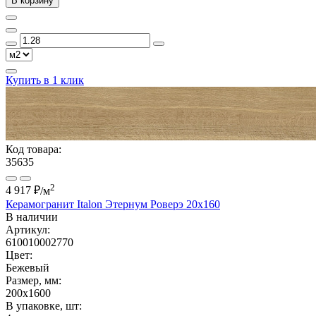
В корзину
Купить в 1 клик
Код товара:
35635
2
4 917 ₽
/м
Керамогранит Italon Этернум Роверэ 20x160
В наличии
Артикул:
610010002770
Цвет:
Бежевый
Размер, мм:
200x1600
В упаковке, шт: