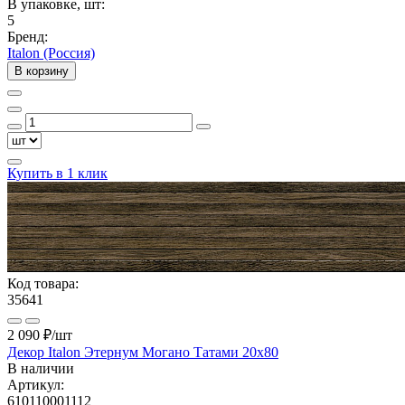
В упаковке, шт:
5
Бренд:
Italon (Россия)
В корзину
Купить в 1 клик
Код товара:
35641
2 090 ₽
/шт
Декор Italon Этернум Могано Татами 20x80
В наличии
Артикул:
610110001112