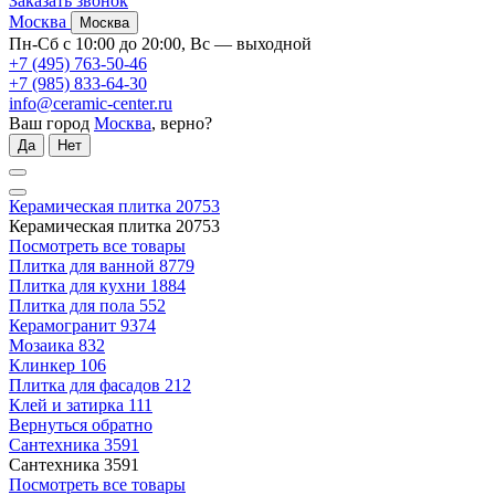
Заказать звонок
Москва
Москва
Пн-Сб с 10:00 до 20:00, Вс — выходной
+7 (495) 763-50-46
+7 (985) 833-64-30
info@ceramic-center.ru
Ваш город
Москва
, верно?
Да
Нет
Керамическая плитка
20753
Керамическая плитка
20753
Посмотреть все товары
Плитка для ванной
8779
Плитка для кухни
1884
Плитка для пола
552
Керамогранит
9374
Мозаика
832
Клинкер
106
Плитка для фасадов
212
Клей и затирка
111
Вернуться обратно
Сантехника
3591
Сантехника
3591
Посмотреть все товары