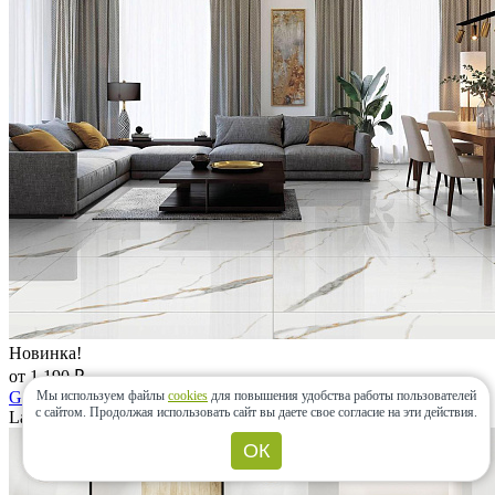
Новинка!
от 1 190 ₽
Golden White Statuario
Мы используем файлы
cookies
для повышения удобства работы пользователей
с сайтом.
Продолжая использовать сайт вы даете свое согласие на эти действия.
Laparet, Россия
ОК