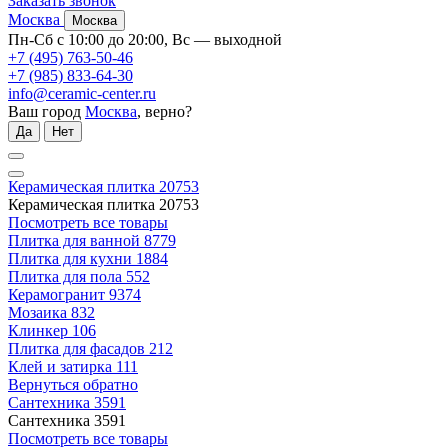
Заказать звонок
Москва
Москва
Пн-Сб с 10:00 до 20:00, Вс — выходной
+7 (495) 763-50-46
+7 (985) 833-64-30
info@ceramic-center.ru
Ваш город
Москва
, верно?
Да
Нет
Керамическая плитка
20753
Керамическая плитка
20753
Посмотреть все товары
Плитка для ванной
8779
Плитка для кухни
1884
Плитка для пола
552
Керамогранит
9374
Мозаика
832
Клинкер
106
Плитка для фасадов
212
Клей и затирка
111
Вернуться обратно
Сантехника
3591
Сантехника
3591
Посмотреть все товары