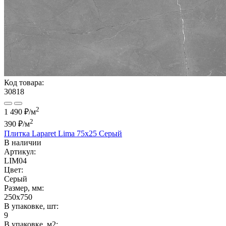
Код товара:
30818
2
1 490 ₽/м
2
390 ₽
/м
Плитка Laparet Lima 75x25 Серый
В наличии
Артикул:
LIM04
Цвет:
Серый
Размер, мм:
250x750
В упаковке, шт:
9
В упаковке, м2: