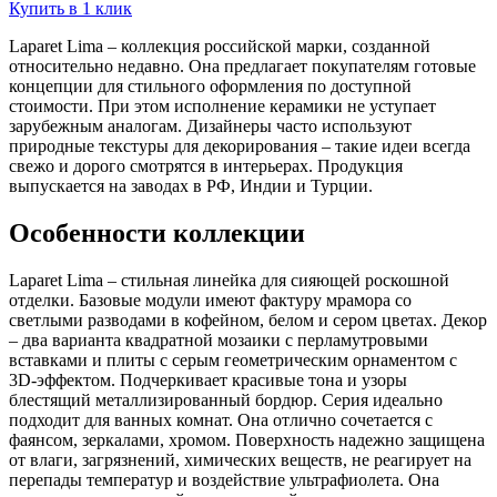
Купить в 1 клик
Laparet Lima – коллекция российской марки, созданной
относительно недавно. Она предлагает покупателям готовые
концепции для стильного оформления по доступной
стоимости. При этом исполнение керамики не уступает
зарубежным аналогам. Дизайнеры часто используют
природные текстуры для декорирования – такие идеи всегда
свежо и дорого смотрятся в интерьерах. Продукция
выпускается на заводах в РФ, Индии и Турции.
Особенности коллекции
Laparet Lima – стильная линейка для сияющей роскошной
отделки. Базовые модули имеют фактуру мрамора со
светлыми разводами в кофейном, белом и сером цветах. Декор
– два варианта квадратной мозаики с перламутровыми
вставками и плиты с серым геометрическим орнаментом с
3D-эффектом. Подчеркивает красивые тона и узоры
блестящий металлизированный бордюр. Серия идеально
подходит для ванных комнат. Она отлично сочетается с
фаянсом, зеркалами, хромом. Поверхность надежно защищена
от влаги, загрязнений, химических веществ, не реагирует на
перепады температур и воздействие ультрафиолета. Она