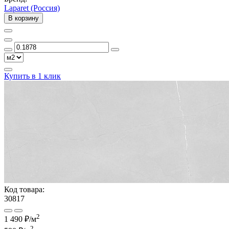
Laparet (Россия)
В корзину
Купить в 1 клик
Код товара:
30817
2
1 490 ₽/м
2