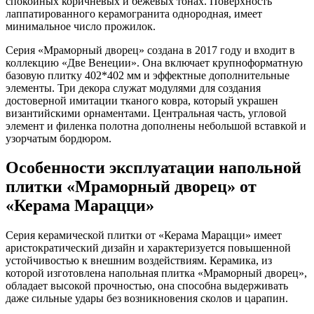
спокойных коричневых и бежевых тонах. Поверхность
лаппатированного керамогранита однородная, имеет
минимальное число прожилок.
Серия «Мраморный дворец» создана в 2017 году и входит в
коллекцию «Две Венеции». Она включает крупноформатную
базовую плитку 402*402 мм и эффектные дополнительные
элементы. Три декора служат модулями для создания
достоверной имитации тканого ковра, который украшен
византийскими орнаментами. Центральная часть, угловой
элемент и филенка полотна дополнены небольшой вставкой и
узорчатым бордюром.
Особенности эксплуатации напольной
плитки «Мраморный дворец» от
«Керама Марацци»
Серия керамической плитки от «Керама Марацци» имеет
аристократический дизайн и характеризуется повышенной
устойчивостью к внешним воздействиям. Керамика, из
которой изготовлена напольная плитка «Мраморный дворец»,
обладает высокой прочностью, она способна выдерживать
даже сильные удары без возникновения сколов и царапин.