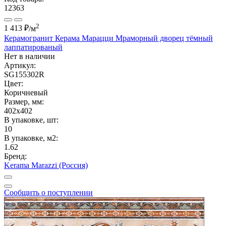
12363
2
1 413 ₽
/м
Керамогранит Керама Марацци Мраморный дворец тёмный
лаппатированый
Нет в наличии
Артикул:
SG155302R
Цвет:
Коричневый
Размер, мм:
402x402
В упаковке, шт:
10
В упаковке, м2:
1.62
Бренд:
Kerama Marazzi (Россия)
Сообщить о поступлении