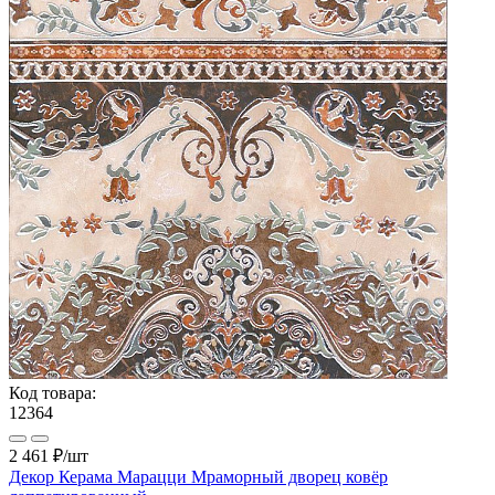
Код товара:
12364
2 461 ₽
/шт
Декор Керама Марацци Мраморный дворец ковёр