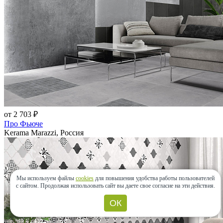
от 2 703 ₽
Про Фьюче
Kerama Marazzi, Россия
Мы используем файлы
cookies
для повышения удобства работы пользователей
с сайтом.
Продолжая использовать сайт вы даете свое согласие на эти действия.
ОК