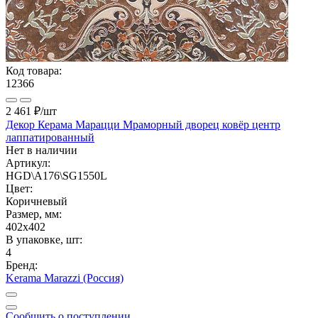
Код товара:
12366
2 461 ₽
/шт
Декор Керама Марацци Мраморный дворец ковёр центр
лаппатированный
Нет в наличии
Артикул:
HGD\A176\SG1550L
Цвет:
Коричневый
Размер, мм:
402x402
В упаковке, шт:
4
Бренд:
Kerama Marazzi (Россия)
Сообщить о поступлении