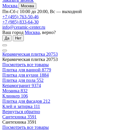
Заказать звонок
Москва
Москва
Пн-Сб с 10:00 до 20:00, Вс — выходной
+7 (495) 763-50-46
+7 (985) 833-64-30
info@ceramic-center.ru
Ваш город
Москва
, верно?
Да
Нет
Керамическая плитка
20753
Керамическая плитка
20753
Посмотреть все товары
Плитка для ванной
8779
Плитка для кухни
1884
Плитка для пола
552
Керамогранит
9374
Мозаика
832
Клинкер
106
Плитка для фасадов
212
Клей и затирка
111
Вернуться обратно
Сантехника
3591
Сантехника
3591
Посмотреть все товары