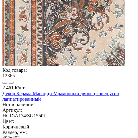
Код товара:
12365
2 461 ₽
/шт
Декор Керама Марацци Мраморный дворец ковёр угол
лаппатированный
Нет в наличии
Артикул:
HGD\A174\SG1550L
Цвет:
Коричневый
Размер, мм:
402x402