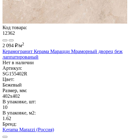
Код товара:
12362
2
2 094 ₽
/м
Керамогранит Керама Марацци Мраморный дворец беж
лаппатированый
Нет в наличии
Артикул:
SG155402R
Цвет:
Бежевый
Размер, мм:
402x402
В упаковке, шт:
10
В упаковке, м2:
1.62
Бренд:
Kerama Marazzi (Россия)