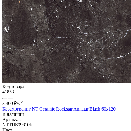
Код товара:
41853
2
3 300 ₽
/м
Керамогранит NT Ceramic Rockstar Annatar Black 60x120
В наличии
Артикул:
NTTHS99810K
Цвет: