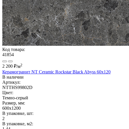
Код товара:
41854
2
2 200 ₽
/м
Керамогранит NT Ceramic Rockstar Black Abyss 60x120
В наличии
Артикул:
NTTHS99802D
Цвет:
Темно-серый
Размер, мм:
600x1200
В упаковке, шт:
2
В упаковке, м2:
1.44