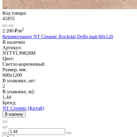
Код товара:
41855
2
2 200 ₽
/м
Керамогранит NT Ceramic Rockstar Delhi matt 60x120
В наличии
Артикул:
NTTVL99828M
Цвет:
Светло-коричневый
Размер, мм:
600x1200
В упаковке, шт:
2
В упаковке, м2:
1.44
Бренд:
NT Ceramic (Китай)
В корзину