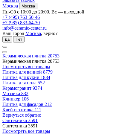
Заказать звонок
Москва
Москва
Пн-Сб с 10:00 до 20:00, Вс — выходной
+7 (495) 763-50-46
+7 (985) 833-64-30
info@ceramic-center.ru
Ваш город
Москва
, верно?
Да
Нет
Керамическая плитка
20753
Керамическая плитка
20753
Посмотреть все товары
Плитка для ванной
8779
Плитка для кухни
1884
Плитка для пола
552
Керамогранит
9374
Мозаика
832
Клинкер
106
Плитка для фасадов
212
Клей и затирка
111
Вернуться обратно
Сантехника
3591
Сантехника
3591
Посмотреть все товары