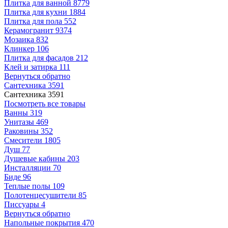
Плитка для ванной
8779
Плитка для кухни
1884
Плитка для пола
552
Керамогранит
9374
Мозаика
832
Клинкер
106
Плитка для фасадов
212
Клей и затирка
111
Вернуться обратно
Сантехника
3591
Сантехника
3591
Посмотреть все товары
Ванны
319
Унитазы
469
Раковины
352
Смесители
1805
Душ
77
Душевые кабины
203
Инсталляции
70
Биде
96
Теплые полы
109
Полотенцесушители
85
Писсуары
4
Вернуться обратно
Напольные покрытия
470