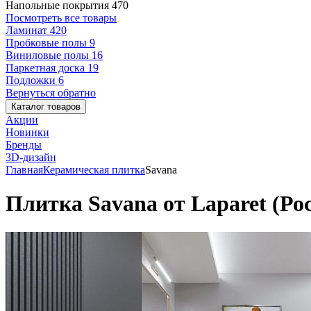
Напольные покрытия
470
Посмотреть все товары
Ламинат
420
Пробковые полы
9
Виниловые полы
16
Паркетная доска
19
Подложки
6
Вернуться обратно
Каталог товаров
Акции
Новинки
Бренды
3D-дизайн
Главная
Керамическая плитка
Savana
Плитка Savana от Laparet (Ро