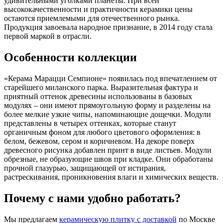
удивительными уголками планеты. При всей
высококачественности и практичности керамики цены
остаются приемлемыми для отечественного рынка.
Продукция завоевала народное признание, в 2014 году стала
первой маркой в отрасли.
Особенности коллекции
«Керама Марацци Семпионе» появилась под впечатлением от
старейшего миланского парка. Выразительная фактура и
приятный оттенок древесины использованы в базовых
модулях – они имеют прямоугольную форму и разделены на
более мелкие узкие чипы, напоминающие дощечки. Модули
представлены в четырех оттенках, которые станут
органичным фоном для любого цветового оформления: в
белом, бежевом, сером и коричневом. На декоре поверх
древесного рисунка добавлен принт в виде листьев. Модули
обрезные, не образующие швов при кладке. Они обработаны
прочной глазурью, защищающей от истирания,
растрескивания, проникновения влаги и химических веществ.
Почему с нами удобно работать?
Мы предлагаем
керамическую плитку с доставкой
по Москве