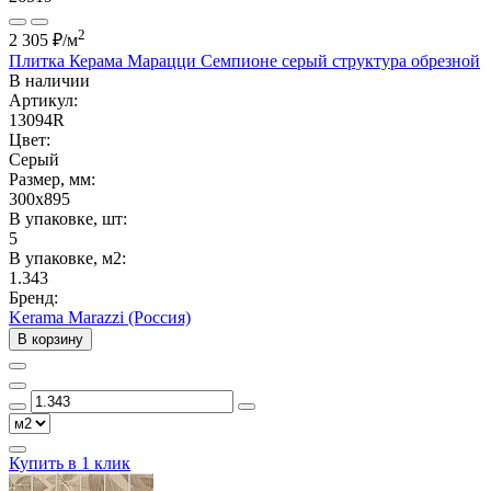
2
2 305 ₽
/м
Плитка Керама Марацци Семпионе серый структура обрезной
В наличии
Артикул:
13094R
Цвет:
Серый
Размер, мм:
300x895
В упаковке, шт:
5
В упаковке, м2:
1.343
Бренд:
Kerama Marazzi (Россия)
В корзину
Купить в 1 клик