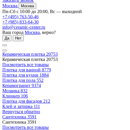
Заказать звонок
Москва
Москва
Пн-Сб с 10:00 до 20:00, Вс — выходной
+7 (495) 763-50-46
+7 (985) 833-64-30
info@ceramic-center.ru
Ваш город
Москва
, верно?
Да
Нет
Керамическая плитка
20753
Керамическая плитка
20753
Посмотреть все товары
Плитка для ванной
8779
Плитка для кухни
1884
Плитка для пола
552
Керамогранит
9374
Мозаика
832
Клинкер
106
Плитка для фасадов
212
Клей и затирка
111
Вернуться обратно
Сантехника
3591
Сантехника
3591
Посмотреть все товары