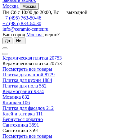
Заказать звонок
Москва
Москва
Пн-Сб с 10:00 до 20:00, Вс — выходной
+7 (495) 763-50-46
+7 (985) 833-64-30
info@ceramic-center.ru
Ваш город
Москва
, верно?
Да
Нет
Керамическая плитка
20753
Керамическая плитка
20753
Посмотреть все товары
Плитка для ванной
8779
Плитка для кухни
1884
Плитка для пола
552
Керамогранит
9374
Мозаика
832
Клинкер
106
Плитка для фасадов
212
Клей и затирка
111
Вернуться обратно
Сантехника
3591
Сантехника
3591
Посмотреть все товары