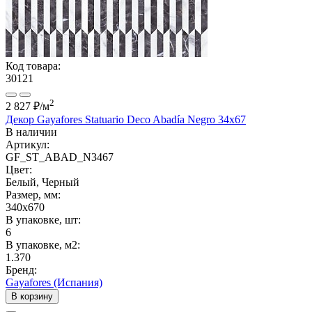
Код товара:
30121
2
2 827 ₽
/м
Декор Gayafores Statuario Deco Abadía Negro 34x67
В наличии
Артикул:
GF_ST_ABAD_N3467
Цвет:
Белый, Черный
Размер, мм:
340x670
В упаковке, шт:
6
В упаковке, м2:
1.370
Бренд:
Gayafores (Испания)
В корзину