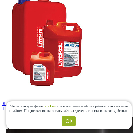
Латексная добавка LatexKol – М 3,75кг
Мы используем файлы
cookies
для повышения удобства работы пользователей
LITOKOL
(Россия)
с сайтом.
Продолжая использовать сайт вы даете свое согласие на эти действия.
ОК