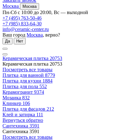
Заказать звонок
Москва
Москва
Пн-Сб с 10:00 до 20:00, Вс — выходной
+7 (495) 763-50-46
+7 (985) 833-64-30
info@ceramic-center.ru
Ваш город
Москва
, верно?
Да
Нет
Керамическая плитка
20753
Керамическая плитка
20753
Посмотреть все товары
Плитка для ванной
8779
Плитка для кухни
1884
Плитка для пола
552
Керамогранит
9374
Мозаика
832
Клинкер
106
Плитка для фасадов
212
Клей и затирка
111
Вернуться обратно
Сантехника
3591
Сантехника
3591
Посмотреть все товары