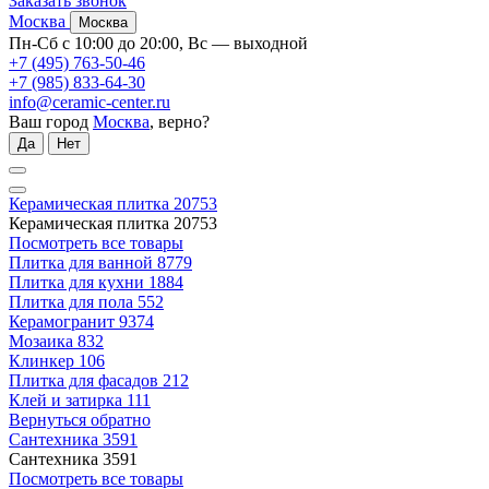
Заказать звонок
Москва
Москва
Пн-Сб с 10:00 до 20:00, Вс — выходной
+7 (495) 763-50-46
+7 (985) 833-64-30
info@ceramic-center.ru
Ваш город
Москва
, верно?
Да
Нет
Керамическая плитка
20753
Керамическая плитка
20753
Посмотреть все товары
Плитка для ванной
8779
Плитка для кухни
1884
Плитка для пола
552
Керамогранит
9374
Мозаика
832
Клинкер
106
Плитка для фасадов
212
Клей и затирка
111
Вернуться обратно
Сантехника
3591
Сантехника
3591
Посмотреть все товары