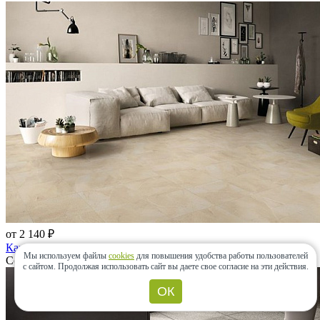
от 2 140 ₽
Капри / Capri
Мы используем файлы
cookies
для повышения удобства работы пользователей
ColiseumGres, Россия
с сайтом.
Продолжая использовать сайт вы даете свое согласие на эти действия.
ОК