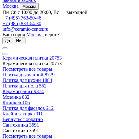
Заказать звонок
Москва
Москва
Пн-Сб с 10:00 до 20:00, Вс — выходной
+7 (495) 763-50-46
+7 (985) 833-64-30
info@ceramic-center.ru
Ваш город
Москва
, верно?
Да
Нет
Керамическая плитка
20753
Керамическая плитка
20753
Посмотреть все товары
Плитка для ванной
8779
Плитка для кухни
1884
Плитка для пола
552
Керамогранит
9374
Мозаика
832
Клинкер
106
Плитка для фасадов
212
Клей и затирка
111
Вернуться обратно
Сантехника
3591
Сантехника
3591
Посмотреть все товары