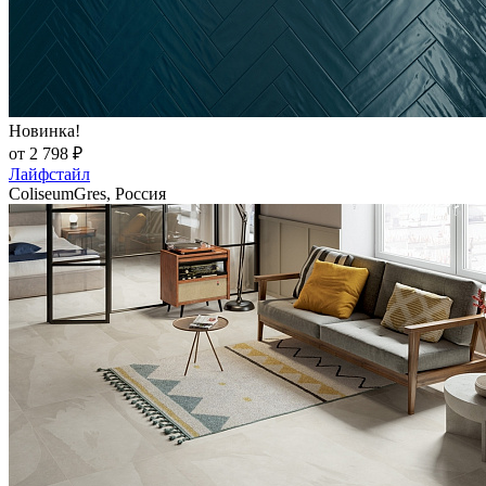
Новинка!
от 2 798 ₽
Лайфстайл
ColiseumGres, Россия