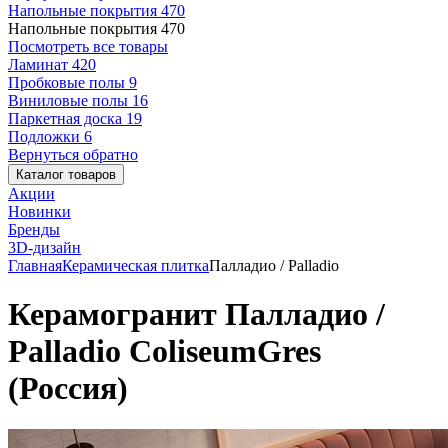
Напольные покрытия
470
Напольные покрытия
470
Посмотреть все товары
Ламинат
420
Пробковые полы
9
Виниловые полы
16
Паркетная доска
19
Подложки
6
Вернуться обратно
Каталог товаров
Акции
Новинки
Бренды
3D-дизайн
Главная
Керамическая плитка
Палладио / Palladio
Керамогранит Палладио /
Palladio ColiseumGres
(Россия)