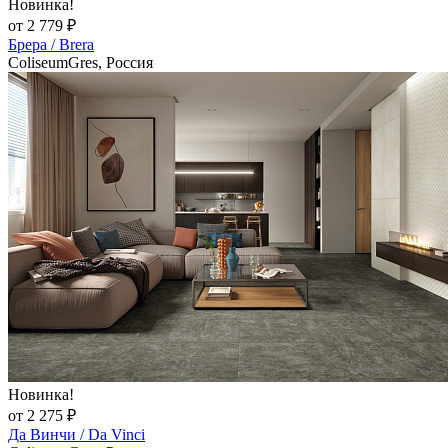
Новинка!
от 2 779 ₽
Брера / Brera
ColiseumGres, Россия
Новинка!
от 2 275 ₽
Да Винчи / Da Vinci