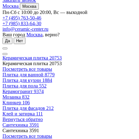
Заказать звонок
Москва
Москва
Пн-Сб с 10:00 до 20:00, Вс — выходной
+7 (495) 763-50-46
+7 (985) 833-64-30
info@ceramic-center.ru
Ваш город
Москва
, верно?
Да
Нет
Керамическая плитка
20753
Керамическая плитка
20753
Посмотреть все товары
Плитка для ванной
8779
Плитка для кухни
1884
Плитка для пола
552
Керамогранит
9374
Мозаика
832
Клинкер
106
Плитка для фасадов
212
Клей и затирка
111
Вернуться обратно
Сантехника
3591
Сантехника
3591
Посмотреть все товары