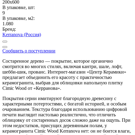
200x600
В упаковке, шт:
9
В упаковке, м2:
1.080
Бренд:
Kerranova (Россия)
Сообщить о поступлении
Состаренное дерево — покрытие, которое органично
смотрится во многих стилях, включая кантри, шале, лофт,
шебби-шик, прованс. Интернет-магазин «Центр Керамики»
предлагает объединить его красоту с практичностью
керамогранита, выбрав для облицовки напольную плитку
Cimic Wood от «Керранова».
Покрытия серии имитируют благородную древесину с
характерными потертостями, с богатой историей, и особым
очарованием. Текстура благодаря использованию цифровой
печати выглядит настолько реалистично, что отличить
облицовку от состаренных досок сложно даже на ощупь. При
этом недостатков, присущих деревянным полам, у
керамогранита Cimic Wood Kerranova нет: он не боится влаги,