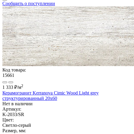
Сообщить о поступлении
Код товара:
15661
2
1 333 ₽
/м
Керамогранит Kerranova Cimic Wood Light grey
структурированный 20x60
Нет в наличии
Артикул:
K-2033/SR
Цвет:
Светло-серый
Размер, мм: