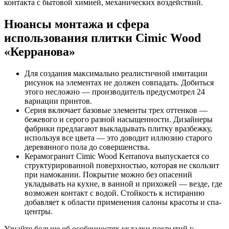
контакта с бытовой химией, механических воздействий.
Нюансы монтажа и сфера
использования плитки Cimic Wood
«Керранова»
Для создания максимально реалистичной имитации
рисунок на элементах не должен совпадать. Добиться
этого несложно — производитель предусмотрел 24
вариации принтов.
Серия включает базовые элементы трех оттенков —
бежевого и серого разной насыщенности. Дизайнеры
фабрики предлагают выкладывать плитку вразбежку,
используя все цвета — это доводит иллюзию старого
деревянного пола до совершенства.
Керамогранит Cimic Wood Kerranova выпускается со
структурированной поверхностью, которая не скользит
при намокании. Покрытие можно без опасений
укладывать на кухне, в ванной и прихожей — везде, где
возможен контакт с водой. Стойкость к истиранию
добавляет к области применения салоны красоты и спа-
центры.
Узнайте больше об особенностях укладки покрытий у