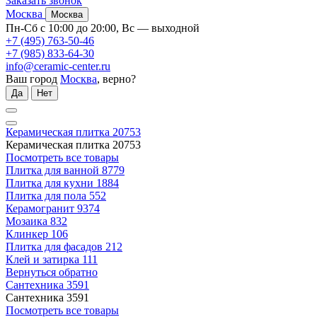
Заказать звонок
Москва
Москва
Пн-Сб с 10:00 до 20:00, Вс — выходной
+7 (495) 763-50-46
+7 (985) 833-64-30
info@ceramic-center.ru
Ваш город
Москва
, верно?
Да
Нет
Керамическая плитка
20753
Керамическая плитка
20753
Посмотреть все товары
Плитка для ванной
8779
Плитка для кухни
1884
Плитка для пола
552
Керамогранит
9374
Мозаика
832
Клинкер
106
Плитка для фасадов
212
Клей и затирка
111
Вернуться обратно
Сантехника
3591
Сантехника
3591
Посмотреть все товары