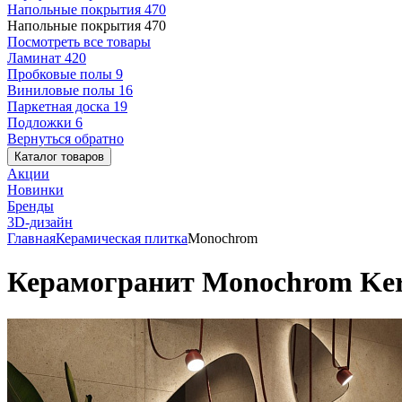
Напольные покрытия
470
Напольные покрытия
470
Посмотреть все товары
Ламинат
420
Пробковые полы
9
Виниловые полы
16
Паркетная доска
19
Подложки
6
Вернуться обратно
Каталог товаров
Акции
Новинки
Бренды
3D-дизайн
Главная
Керамическая плитка
Monochrom
Керамогранит Monochrom Ker