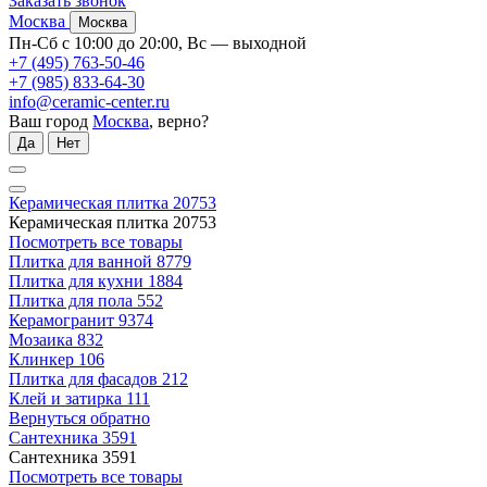
Заказать звонок
Москва
Москва
Пн-Сб с 10:00 до 20:00, Вс — выходной
+7 (495) 763-50-46
+7 (985) 833-64-30
info@ceramic-center.ru
Ваш город
Москва
, верно?
Да
Нет
Керамическая плитка
20753
Керамическая плитка
20753
Посмотреть все товары
Плитка для ванной
8779
Плитка для кухни
1884
Плитка для пола
552
Керамогранит
9374
Мозаика
832
Клинкер
106
Плитка для фасадов
212
Клей и затирка
111
Вернуться обратно
Сантехника
3591
Сантехника
3591
Посмотреть все товары