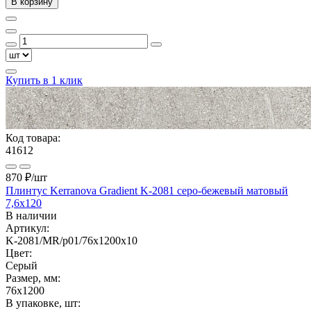
В корзину
Купить в 1 клик
Код товара:
41612
870 ₽
/шт
Плинтус Kerranova Gradient K-2081 серо-бежевый матовый
7,6x120
В наличии
Артикул:
K-2081/MR/p01/76x1200x10
Цвет:
Серый
Размер, мм:
76x1200
В упаковке, шт: