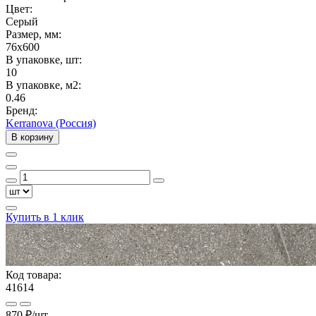
Цвет:
Серый
Размер, мм:
76x600
В упаковке, шт:
10
В упаковке, м2:
0.46
Бренд:
Kerranova (Россия)
В корзину
Купить в 1 клик
Код товара:
41614
870 ₽
/шт