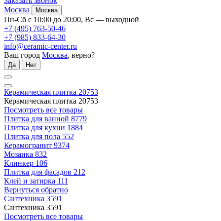
Заказать звонок
Москва
Москва
Пн-Сб с 10:00 до 20:00, Вс — выходной
+7 (495) 763-50-46
+7 (985) 833-64-30
info@ceramic-center.ru
Ваш город
Москва
, верно?
Да
Нет
Керамическая плитка
20753
Керамическая плитка
20753
Посмотреть все товары
Плитка для ванной
8779
Плитка для кухни
1884
Плитка для пола
552
Керамогранит
9374
Мозаика
832
Клинкер
106
Плитка для фасадов
212
Клей и затирка
111
Вернуться обратно
Сантехника
3591
Сантехника
3591
Посмотреть все товары