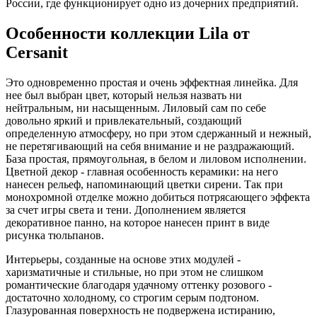
России, где функционирует одно из дочерних предприятий.
Особенности коллекции Lila от
Cersanit
Это одновременно простая и очень эффектная линейка. Для
нее был выбран цвет, который нельзя назвать ни
нейтральным, ни насыщенным. Лиловый сам по себе
довольно яркий и привлекательный, создающий
определенную атмосферу, но при этом сдержанный и нежный,
не перетягивающий на себя внимание и не раздражающий.
База простая, прямоугольная, в белом и лиловом исполнении.
Цветной декор - главная особенность керамики: на него
нанесен рельеф, напоминающий цветки сирени. Так при
монохромной отделке можно добиться потрясающего эффекта
за счет игры света и тени. Дополнением является
декоративное панно, на которое нанесен принт в виде
рисунка тюльпанов.
Интерьеры, созданные на основе этих модулей -
харизматичные и стильные, но при этом не слишком
романтические благодаря удачному оттенку розового -
достаточно холодному, со строгим серым подтоном.
Глазурованная поверхность не подвержена истиранию,