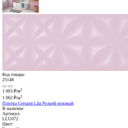
Код товара:
25148
2
1 093 ₽/м
2
1 062 ₽
/м
Плитка Cersanit Lila Рельеф розовый
В наличии
Артикул:
LLU072
Цвет: