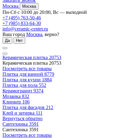
Заказать звонок
Москва
Москва
Пн-Сб с 10:00 до 20:00, Вс — выходной
+7 (495) 763-50-46
+7 (985) 833-64-30
info@ceramic-center.ru
Ваш город
Москва
, верно?
Да
Нет
Керамическая плитка
20753
Керамическая плитка
20753
Посмотреть все товары
Плитка для ванной
8779
Плитка для кухни
1884
Плитка для пола
552
Керамогранит
9374
Мозаика
832
Клинкер
106
Плитка для фасадов
212
Клей и затирка
111
Вернуться обратно
Сантехника
3591
Сантехника
3591
Посмотреть все товары