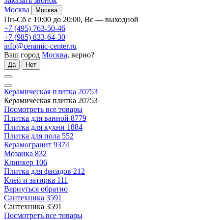
Заказать звонок
Москва
Москва
Пн-Сб с 10:00 до 20:00, Вс — выходной
+7 (495) 763-50-46
+7 (985) 833-64-30
info@ceramic-center.ru
Ваш город
Москва
, верно?
Да
Нет
Керамическая плитка
20753
Керамическая плитка
20753
Посмотреть все товары
Плитка для ванной
8779
Плитка для кухни
1884
Плитка для пола
552
Керамогранит
9374
Мозаика
832
Клинкер
106
Плитка для фасадов
212
Клей и затирка
111
Вернуться обратно
Сантехника
3591
Сантехника
3591
Посмотреть все товары