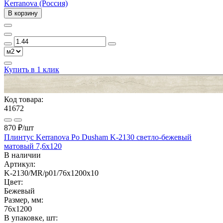
Kerranova (Россия)
В корзину
Купить в 1 клик
Код товара:
41672
870 ₽
/шт
Плинтус Kerranova Po Dusham K-2130 светло-бежевый
матовый 7,6x120
В наличии
Артикул:
K-2130/MR/p01/76x1200x10
Цвет:
Бежевый
Размер, мм:
76x1200
В упаковке, шт: