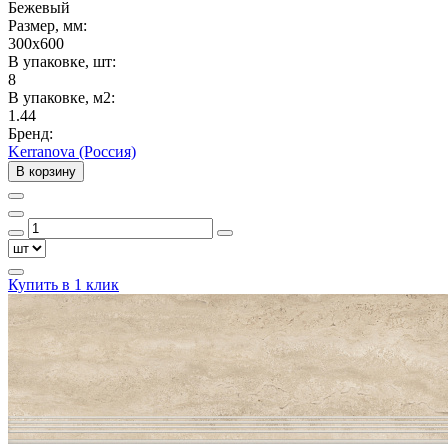
Бежевый
Размер, мм:
300x600
В упаковке, шт:
8
В упаковке, м2:
1.44
Бренд:
Kerranova (Россия)
В корзину
Купить в 1 клик