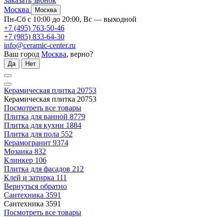
Заказать звонок
Москва
Москва
Пн-Сб с 10:00 до 20:00, Вс — выходной
+7 (495) 763-50-46
+7 (985) 833-64-30
info@ceramic-center.ru
Ваш город
Москва
, верно?
Да
Нет
Керамическая плитка
20753
Керамическая плитка
20753
Посмотреть все товары
Плитка для ванной
8779
Плитка для кухни
1884
Плитка для пола
552
Керамогранит
9374
Мозаика
832
Клинкер
106
Плитка для фасадов
212
Клей и затирка
111
Вернуться обратно
Сантехника
3591
Сантехника
3591
Посмотреть все товары