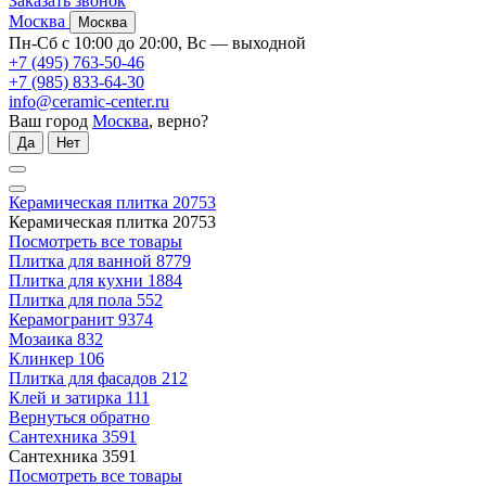
Заказать звонок
Москва
Москва
Пн-Сб с 10:00 до 20:00, Вс — выходной
+7 (495) 763-50-46
+7 (985) 833-64-30
info@ceramic-center.ru
Ваш город
Москва
, верно?
Да
Нет
Керамическая плитка
20753
Керамическая плитка
20753
Посмотреть все товары
Плитка для ванной
8779
Плитка для кухни
1884
Плитка для пола
552
Керамогранит
9374
Мозаика
832
Клинкер
106
Плитка для фасадов
212
Клей и затирка
111
Вернуться обратно
Сантехника
3591
Сантехника
3591
Посмотреть все товары