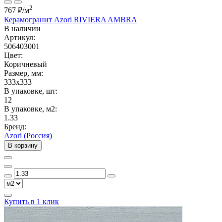
2
767 ₽
/м
Керамогранит Azori RIVIERA AMBRA
В наличии
Артикул:
506403001
Цвет:
Коричневый
Размер, мм:
333x333
В упаковке, шт:
12
В упаковке, м2:
1.33
Бренд:
Azori (Россия)
В корзину
Купить в 1 клик