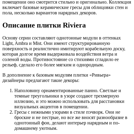
помещении оно смотрится стильно и оригинально. Коллекция
включает базовые керамические гресы для облицовки стен и
пола, несколько вариантов нарядных декоров.
Описание плитки Riviera
Основу серии составляют однотонные модули в оттенках
Light, Ambra и Mist. Они имеют структурированную
поверхность и реалистично имитируют корабельную доску,
которая долгое время выдерживала воздействия ветра и
соленой воды. Противостояние со стихиями сгладило ее
рельеф, сделало его более мягким и однородным.
В дополнение к базовым модулям плитки «Ривьера»
дизайнеры предлагают такие декоры:
Наполовину орнаментированные панно. Светлые и
темные треугольники в узоре создают трехмерную
иллюзию, и это можно использовать для расстановки
визуальных акцентов в помещении.
Гресы с нежными узорами в стиле пэчворк. Они не
броские и не пестрые, но все же вносят разнообразие в
однотонный фон, делают интерьер нарядным и по-
домашнему уютным.