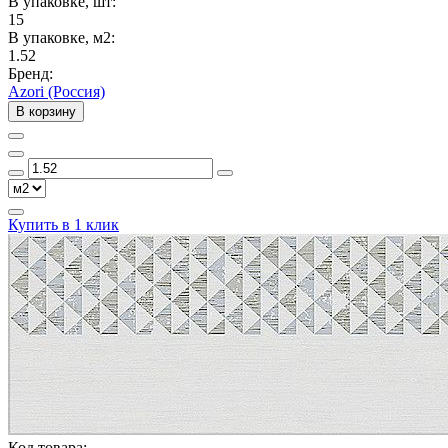
В упаковке, шт:
15
В упаковке, м2:
1.52
Бренд:
Azori (Россия)
В корзину
Купить в 1 клик
Код товара: