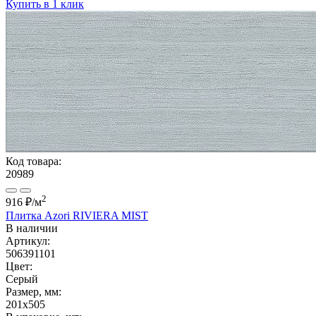
Купить в 1 клик
Код товара:
20989
2
916 ₽
/м
Плитка Azori RIVIERA MIST
В наличии
Артикул:
506391101
Цвет:
Серый
Размер, мм:
201x505