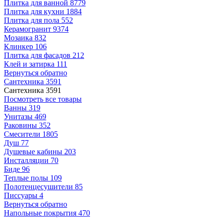
Плитка для ванной
8779
Плитка для кухни
1884
Плитка для пола
552
Керамогранит
9374
Мозаика
832
Клинкер
106
Плитка для фасадов
212
Клей и затирка
111
Вернуться обратно
Сантехника
3591
Сантехника
3591
Посмотреть все товары
Ванны
319
Унитазы
469
Раковины
352
Смесители
1805
Душ
77
Душевые кабины
203
Инсталляции
70
Биде
96
Теплые полы
109
Полотенцесушители
85
Писсуары
4
Вернуться обратно
Напольные покрытия
470