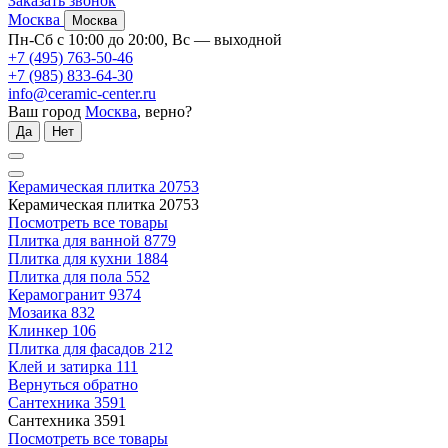
Заказать звонок
Москва
Москва
Пн-Сб с 10:00 до 20:00, Вс — выходной
+7 (495) 763-50-46
+7 (985) 833-64-30
info@ceramic-center.ru
Ваш город
Москва
, верно?
Да
Нет
Керамическая плитка
20753
Керамическая плитка
20753
Посмотреть все товары
Плитка для ванной
8779
Плитка для кухни
1884
Плитка для пола
552
Керамогранит
9374
Мозаика
832
Клинкер
106
Плитка для фасадов
212
Клей и затирка
111
Вернуться обратно
Сантехника
3591
Сантехника
3591
Посмотреть все товары