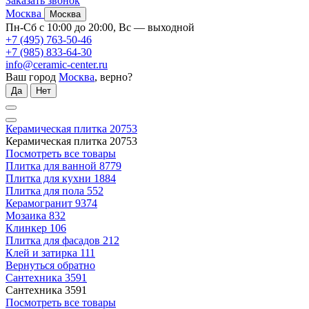
Заказать звонок
Москва
Москва
Пн-Сб с 10:00 до 20:00, Вс — выходной
+7 (495) 763-50-46
+7 (985) 833-64-30
info@ceramic-center.ru
Ваш город
Москва
, верно?
Да
Нет
Керамическая плитка
20753
Керамическая плитка
20753
Посмотреть все товары
Плитка для ванной
8779
Плитка для кухни
1884
Плитка для пола
552
Керамогранит
9374
Мозаика
832
Клинкер
106
Плитка для фасадов
212
Клей и затирка
111
Вернуться обратно
Сантехника
3591
Сантехника
3591
Посмотреть все товары