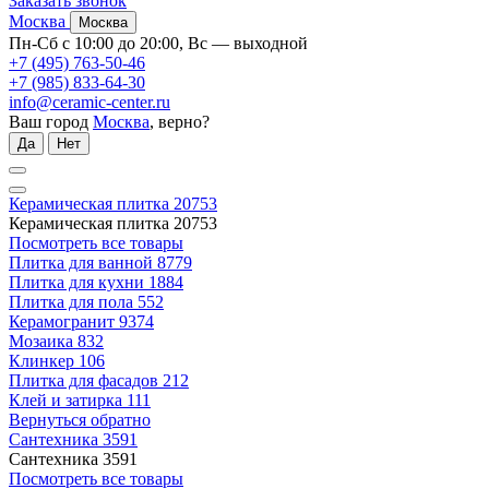
Заказать звонок
Москва
Москва
Пн-Сб с 10:00 до 20:00, Вс — выходной
+7 (495) 763-50-46
+7 (985) 833-64-30
info@ceramic-center.ru
Ваш город
Москва
, верно?
Да
Нет
Керамическая плитка
20753
Керамическая плитка
20753
Посмотреть все товары
Плитка для ванной
8779
Плитка для кухни
1884
Плитка для пола
552
Керамогранит
9374
Мозаика
832
Клинкер
106
Плитка для фасадов
212
Клей и затирка
111
Вернуться обратно
Сантехника
3591
Сантехника
3591
Посмотреть все товары