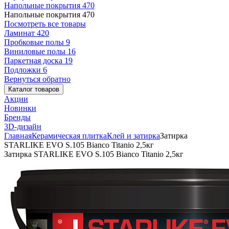
Напольные покрытия
470
Напольные покрытия
470
Посмотреть все товары
Ламинат
420
Пробковые полы
9
Виниловые полы
16
Паркетная доска
19
Подложки
6
Вернуться обратно
Каталог товаров
Акции
Новинки
Бренды
3D-дизайн
Главная
Керамическая плитка
Клей и затирка
Затирка
STARLIKE EVO S.105 Bianco Titanio 2,5кг
Затирка STARLIKE EVO S.105 Bianco Titanio 2,5кг