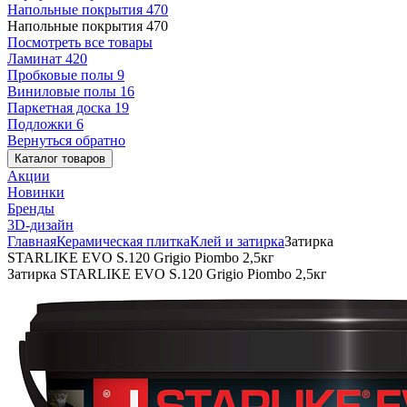
Напольные покрытия
470
Напольные покрытия
470
Посмотреть все товары
Ламинат
420
Пробковые полы
9
Виниловые полы
16
Паркетная доска
19
Подложки
6
Вернуться обратно
Каталог товаров
Акции
Новинки
Бренды
3D-дизайн
Главная
Керамическая плитка
Клей и затирка
Затирка
STARLIKE EVO S.120 Grigio Piombo 2,5кг
Затирка STARLIKE EVO S.120 Grigio Piombo 2,5кг