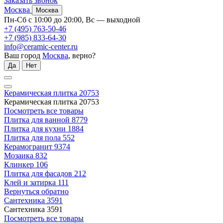
Заказать звонок
Москва
Москва
Пн-Сб с 10:00 до 20:00, Вс — выходной
+7 (495) 763-50-46
+7 (985) 833-64-30
info@ceramic-center.ru
Ваш город
Москва
, верно?
Да
Нет
Керамическая плитка
20753
Керамическая плитка
20753
Посмотреть все товары
Плитка для ванной
8779
Плитка для кухни
1884
Плитка для пола
552
Керамогранит
9374
Мозаика
832
Клинкер
106
Плитка для фасадов
212
Клей и затирка
111
Вернуться обратно
Сантехника
3591
Сантехника
3591
Посмотреть все товары