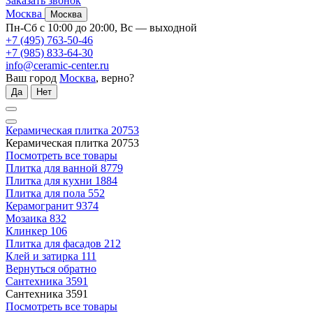
Заказать звонок
Москва
Москва
Пн-Сб с 10:00 до 20:00, Вс — выходной
+7 (495) 763-50-46
+7 (985) 833-64-30
info@ceramic-center.ru
Ваш город
Москва
, верно?
Да
Нет
Керамическая плитка
20753
Керамическая плитка
20753
Посмотреть все товары
Плитка для ванной
8779
Плитка для кухни
1884
Плитка для пола
552
Керамогранит
9374
Мозаика
832
Клинкер
106
Плитка для фасадов
212
Клей и затирка
111
Вернуться обратно
Сантехника
3591
Сантехника
3591
Посмотреть все товары