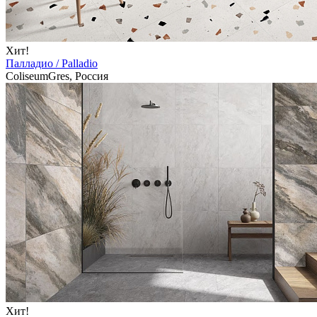
Хит!
Палладио / Palladio
ColiseumGres, Россия
Хит!