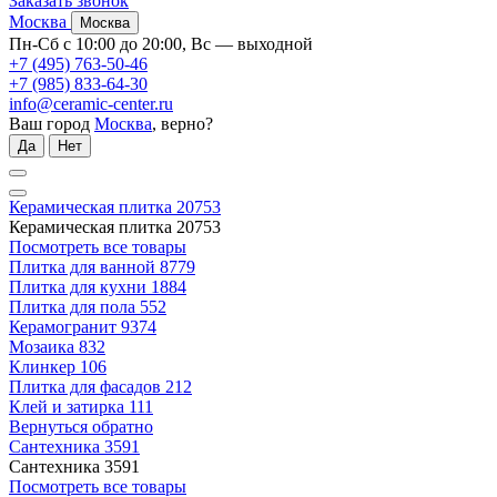
Заказать звонок
Москва
Москва
Пн-Сб с 10:00 до 20:00, Вс — выходной
+7 (495) 763-50-46
+7 (985) 833-64-30
info@ceramic-center.ru
Ваш город
Москва
, верно?
Да
Нет
Керамическая плитка
20753
Керамическая плитка
20753
Посмотреть все товары
Плитка для ванной
8779
Плитка для кухни
1884
Плитка для пола
552
Керамогранит
9374
Мозаика
832
Клинкер
106
Плитка для фасадов
212
Клей и затирка
111
Вернуться обратно
Сантехника
3591
Сантехника
3591
Посмотреть все товары