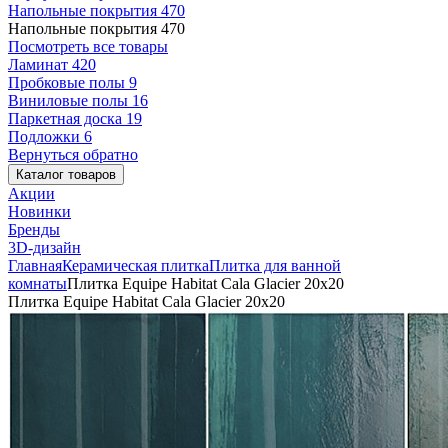
Напольные покрытия
470
Напольные покрытия
470
Посмотреть все товары
Ламинат
420
Пробковые полы
9
Виниловые полы
16
Паркетная доска
19
Подложки
6
Вернуться обратно
Каталог товаров
Акции
Новинки
Бренды
3D-дизайн
Главная
Керамическая плитка
Плитка для ванной
комнаты
Плитка Equipe Habitat Cala Glacier 20x20
Плитка Equipe Habitat Cala Glacier 20x20