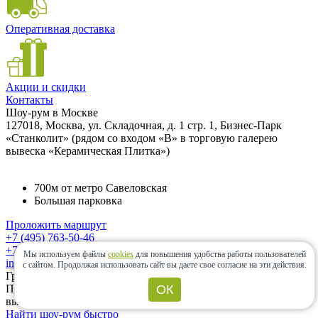
Оперативная доставка
Акции и скидки
Контакты
Шоу-рум в Москве
127018, Москва, ул. Складочная, д. 1 стр. 1, Бизнес-Парк
«Станколит» (рядом со входом «B» в торговую галерею
вывеска «Керамическая Плитка»)
700м от метро Савеловская
Большая парковка
Проложить маршрут
+7 (495) 763-50-46
+7 (985) 833-64-30
Мы используем файлы
cookies
для повышения удобства работы пользователей
info@ceramic-center.ru
с сайтом.
Продолжая использовать сайт вы даете свое согласие на эти действия.
График работы шоу-рума
ОК
Понедельник — Суббота: с 10.00 до 20.00 Воскресенье:
выходной день.
Найти шоу-рум быстро