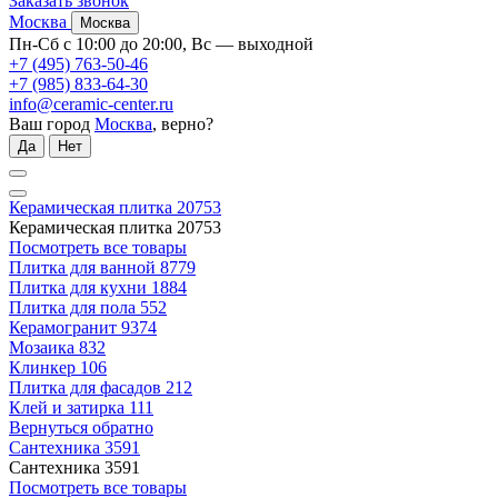
Заказать звонок
Москва
Москва
Пн-Сб с 10:00 до 20:00, Вс — выходной
+7 (495) 763-50-46
+7 (985) 833-64-30
info@ceramic-center.ru
Ваш город
Москва
, верно?
Да
Нет
Керамическая плитка
20753
Керамическая плитка
20753
Посмотреть все товары
Плитка для ванной
8779
Плитка для кухни
1884
Плитка для пола
552
Керамогранит
9374
Мозаика
832
Клинкер
106
Плитка для фасадов
212
Клей и затирка
111
Вернуться обратно
Сантехника
3591
Сантехника
3591
Посмотреть все товары