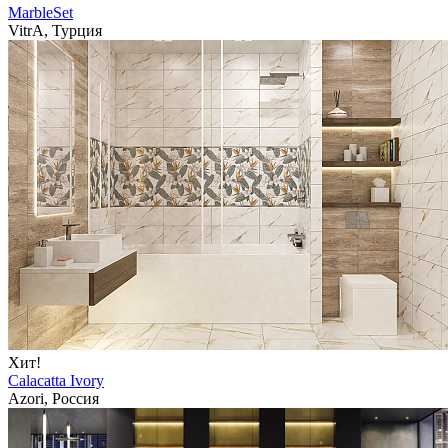
MarbleSet
VitrA, Турция
Хит!
Calacatta Ivory
Azori, Россия