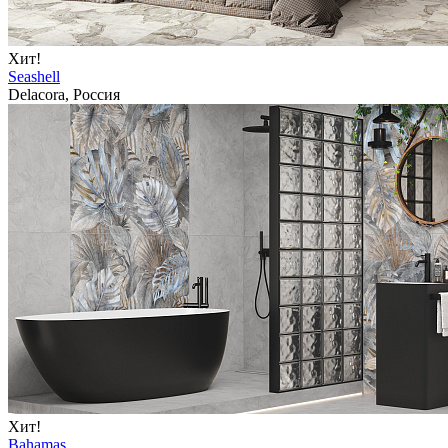
Хит!
Seashell
Delacora, Россия
Хит!
Bahamas