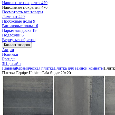
Напольные покрытия
470
Напольные покрытия
470
Посмотреть все товары
Ламинат
420
Пробковые полы
9
Виниловые полы
16
Паркетная доска
19
Подложки
6
Вернуться обратно
Каталог товаров
Акции
Новинки
Бренды
3D-дизайн
Главная
Керамическая плитка
Плитка для ванной комнаты
Плитка
Плитка Equipe Habitat Cala Sugar 20x20