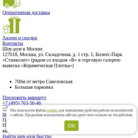
Оперативная доставка
Акции и скидки
Контакты
Шоу-рум в Москве
127018, Москва, ул. Складочная, д. 1 стр. 1, Бизнес-Парк
«Станколит» (рядом со входом «B» в торговую галерею
вывеска «Керамическая Плитка»)
700м от метро Савеловская
Большая парковка
Проложить маршрут
+7 (495) 763-50-46
+7 (985) 833-64-30
Мы используем файлы
cookies
для повышения удобства работы пользователей
info@ceramic-center.ru
с сайтом.
Продолжая использовать сайт вы даете свое согласие на эти действия.
График работы шоу-рума
ОК
Понедельник — Суббота: с 10.00 до 20.00 Воскресенье:
выходной день.
Найти шоу-рум быстро