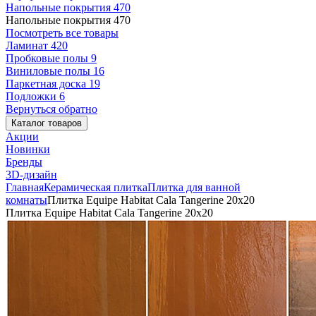
Напольные покрытия
470
Напольные покрытия
470
Посмотреть все товары
Ламинат
420
Пробковые полы
9
Виниловые полы
16
Паркетная доска
19
Подложки
6
Вернуться обратно
Каталог товаров
Акции
Новинки
Бренды
3D-дизайн
Главная
Керамическая плитка
Плитка для ванной
комнаты
Плитка Equipe Habitat Cala Tangerine 20x20
Плитка Equipe Habitat Cala Tangerine 20x20