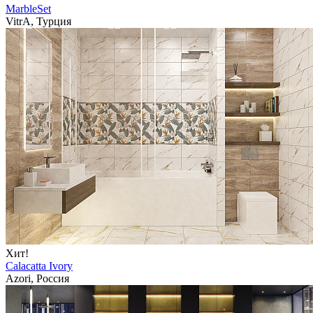
MarbleSet
VitrA, Турция
Хит!
Calacatta Ivory
Azori, Россия