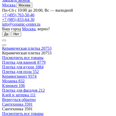
Заказать звонок
Москва
Москва
Пн-Сб с 10:00 до 20:00, Вс — выходной
+7 (495) 763-50-46
+7 (985) 833-64-30
info@ceramic-center.ru
Ваш город
Москва
, верно?
Да
Нет
Керамическая плитка
20753
Керамическая плитка
20753
Посмотреть все товары
Плитка для ванной
8779
Плитка для кухни
1884
Плитка для пола
552
Керамогранит
9374
Мозаика
832
Клинкер
106
Плитка для фасадов
212
Клей и затирка
111
Вернуться обратно
Сантехника
3591
Сантехника
3591
Посмотреть все товары