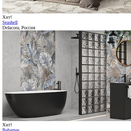
Хит!
Seashell
Delacora, Россия
Хит!
Bahamas