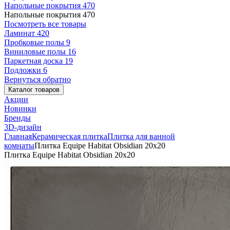
Напольные покрытия
470
Напольные покрытия
470
Посмотреть все товары
Ламинат
420
Пробковые полы
9
Виниловые полы
16
Паркетная доска
19
Подложки
6
Вернуться обратно
Каталог товаров
Акции
Новинки
Бренды
3D-дизайн
Главная
Керамическая плитка
Плитка для ванной
комнаты
Плитка Equipe Habitat Obsidian 20x20
Плитка Equipe Habitat Obsidian 20x20