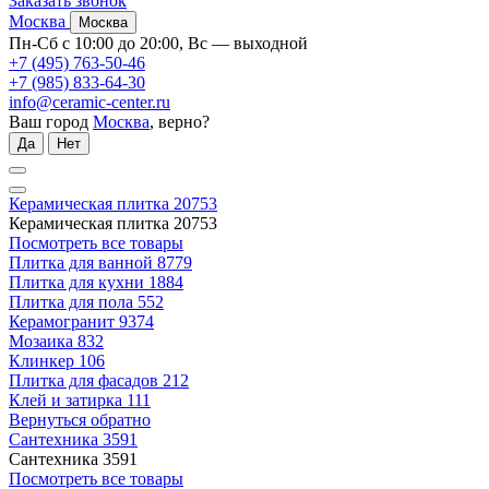
Заказать звонок
Москва
Москва
Пн-Сб с 10:00 до 20:00, Вс — выходной
+7 (495) 763-50-46
+7 (985) 833-64-30
info@ceramic-center.ru
Ваш город
Москва
, верно?
Да
Нет
Керамическая плитка
20753
Керамическая плитка
20753
Посмотреть все товары
Плитка для ванной
8779
Плитка для кухни
1884
Плитка для пола
552
Керамогранит
9374
Мозаика
832
Клинкер
106
Плитка для фасадов
212
Клей и затирка
111
Вернуться обратно
Сантехника
3591
Сантехника
3591
Посмотреть все товары