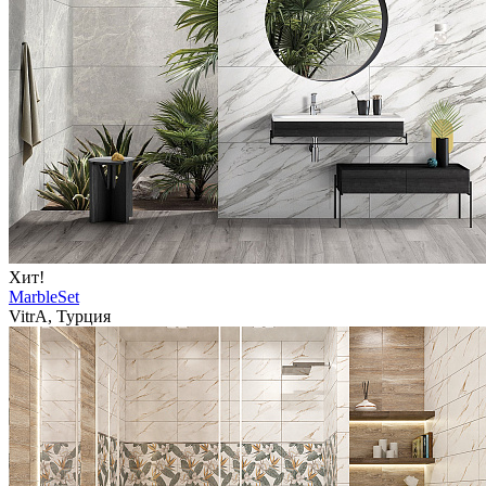
Хит!
MarbleSet
VitrA, Турция