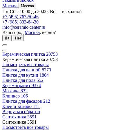
Заказать звонок
Москва
Москва
Пн-Сб с 10:00 до 20:00, Вс — выходной
+7 (495) 763-50-46
+7 (985) 833-64-30
info@ceramic-center.ru
Ваш город
Москва
, верно?
Да
Нет
Керамическая плитка
20753
Керамическая плитка
20753
Посмотреть все товары
Плитка для ванной
8779
Плитка для кухни
1884
Плитка для пола
552
Керамогранит
9374
Мозаика
832
Клинкер
106
Плитка для фасадов
212
Клей и затирка
111
Вернуться обратно
Сантехника
3591
Сантехника
3591
Посмотреть все товары