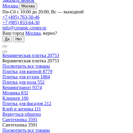
Заказать звонок
Москва
Москва
Пн-Сб с 10:00 до 20:00, Вс — выходной
+7 (495) 763-50-46
+7 (985) 833-64-30
info@ceramic-center.ru
Ваш город
Москва
, верно?
Да
Нет
Керамическая плитка
20753
Керамическая плитка
20753
Посмотреть все товары
Плитка для ванной
8779
Плитка для кухни
1884
Плитка для пола
552
Керамогранит
9374
Мозаика
832
Клинкер
106
Плитка для фасадов
212
Клей и затирка
111
Вернуться обратно
Сантехника
3591
Сантехника
3591
Посмотреть все товары