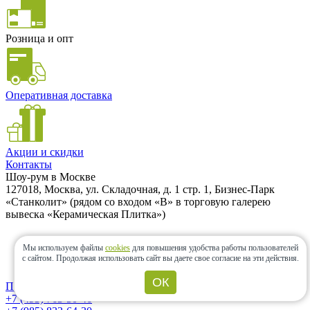
Розница и опт
Оперативная доставка
Акции и скидки
Контакты
Шоу-рум в Москве
127018, Москва, ул. Складочная, д. 1 стр. 1, Бизнес-Парк
«Станколит» (рядом со входом «B» в торговую галерею
вывеска «Керамическая Плитка»)
Мы используем файлы
cookies
для повышения удобства работы пользователей
700м от метро Савеловская
с сайтом.
Продолжая использовать сайт вы даете свое согласие на эти действия.
Большая парковка
ОК
Проложить маршрут
+7 (495) 763-50-46