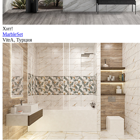
Хит!
MarbleSet
VitrA, Турция