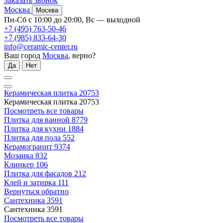
Заказать звонок
Москва
Москва
Пн-Сб с 10:00 до 20:00, Вс — выходной
+7 (495) 763-50-46
+7 (985) 833-64-30
info@ceramic-center.ru
Ваш город
Москва
, верно?
Да
Нет
Керамическая плитка
20753
Керамическая плитка
20753
Посмотреть все товары
Плитка для ванной
8779
Плитка для кухни
1884
Плитка для пола
552
Керамогранит
9374
Мозаика
832
Клинкер
106
Плитка для фасадов
212
Клей и затирка
111
Вернуться обратно
Сантехника
3591
Сантехника
3591
Посмотреть все товары