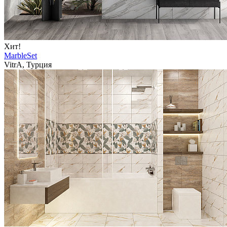
Хит!
MarbleSet
VitrA, Турция