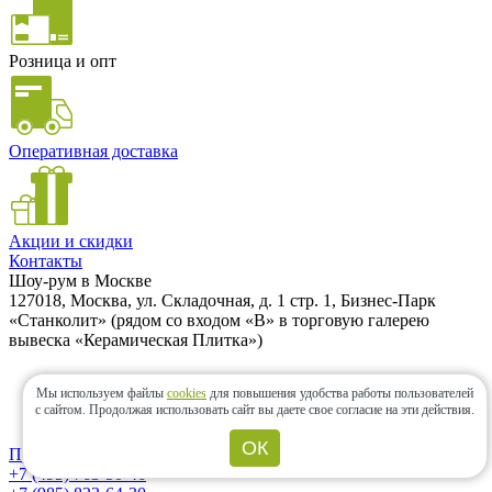
Розница и опт
Оперативная доставка
Акции и скидки
Контакты
Шоу-рум в Москве
127018, Москва, ул. Складочная, д. 1 стр. 1, Бизнес-Парк
«Станколит» (рядом со входом «B» в торговую галерею
вывеска «Керамическая Плитка»)
Мы используем файлы
cookies
для повышения удобства работы пользователей
700м от метро Савеловская
с сайтом.
Продолжая использовать сайт вы даете свое согласие на эти действия.
Большая парковка
ОК
Проложить маршрут
+7 (495) 763-50-46