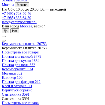
Заказать звонок
Москва
Москва
Пн-Сб с 10:00 до 20:00, Вс — выходной
+7 (495) 763-50-46
+7 (985) 833-64-30
info@ceramic-center.ru
Ваш город
Москва
, верно?
Да
Нет
Керамическая плитка
20753
Керамическая плитка
20753
Посмотреть все товары
Плитка для ванной
8779
Плитка для кухни
1884
Плитка для пола
552
Керамогранит
9374
Мозаика
832
Клинкер
106
Плитка для фасадов
212
Клей и затирка
111
Вернуться обратно
Сантехника
3591
Сантехника
3591
Посмотреть все товары