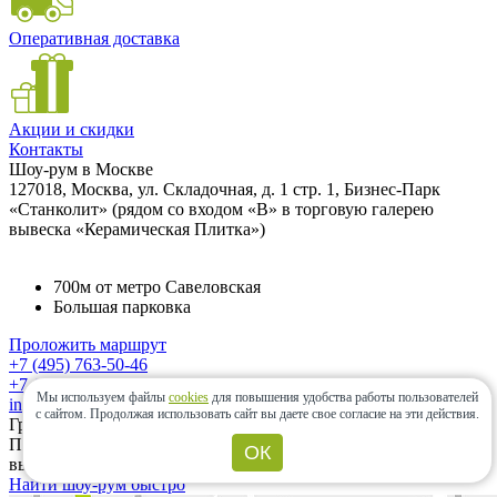
Оперативная доставка
Акции и скидки
Контакты
Шоу-рум в Москве
127018, Москва, ул. Складочная, д. 1 стр. 1, Бизнес-Парк
«Станколит» (рядом со входом «B» в торговую галерею
вывеска «Керамическая Плитка»)
700м от метро Савеловская
Большая парковка
Проложить маршрут
+7 (495) 763-50-46
+7 (985) 833-64-30
Мы используем файлы
cookies
для повышения удобства работы пользователей
info@ceramic-center.ru
с сайтом.
Продолжая использовать сайт вы даете свое согласие на эти действия.
График работы шоу-рума
Понедельник — Суббота: с 10.00 до 20.00 Воскресенье:
ОК
выходной день.
Найти шоу-рум быстро