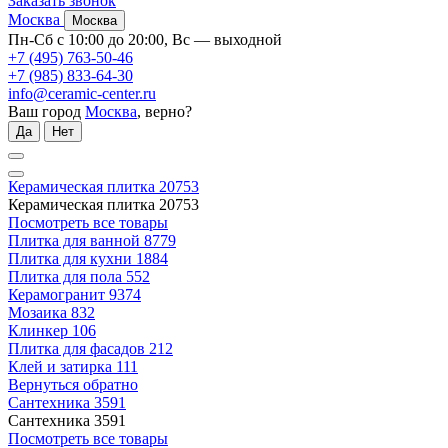
Заказать звонок
Москва
Москва
Пн-Сб с 10:00 до 20:00, Вс — выходной
+7 (495) 763-50-46
+7 (985) 833-64-30
info@ceramic-center.ru
Ваш город
Москва
, верно?
Да
Нет
Керамическая плитка
20753
Керамическая плитка
20753
Посмотреть все товары
Плитка для ванной
8779
Плитка для кухни
1884
Плитка для пола
552
Керамогранит
9374
Мозаика
832
Клинкер
106
Плитка для фасадов
212
Клей и затирка
111
Вернуться обратно
Сантехника
3591
Сантехника
3591
Посмотреть все товары