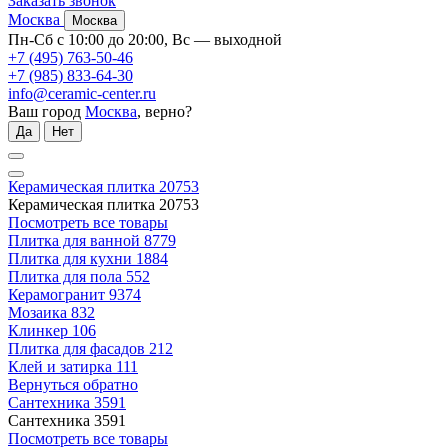
Заказать звонок
Москва
Москва
Пн-Сб с 10:00 до 20:00, Вс — выходной
+7 (495) 763-50-46
+7 (985) 833-64-30
info@ceramic-center.ru
Ваш город
Москва
, верно?
Да
Нет
Керамическая плитка
20753
Керамическая плитка
20753
Посмотреть все товары
Плитка для ванной
8779
Плитка для кухни
1884
Плитка для пола
552
Керамогранит
9374
Мозаика
832
Клинкер
106
Плитка для фасадов
212
Клей и затирка
111
Вернуться обратно
Сантехника
3591
Сантехника
3591
Посмотреть все товары