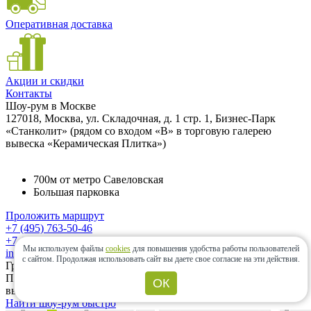
Оперативная доставка
Акции и скидки
Контакты
Шоу-рум в Москве
127018, Москва, ул. Складочная, д. 1 стр. 1, Бизнес-Парк
«Станколит» (рядом со входом «B» в торговую галерею
вывеска «Керамическая Плитка»)
700м от метро Савеловская
Большая парковка
Проложить маршрут
+7 (495) 763-50-46
+7 (985) 833-64-30
Мы используем файлы
cookies
для повышения удобства работы пользователей
info@ceramic-center.ru
с сайтом.
Продолжая использовать сайт вы даете свое согласие на эти действия.
График работы шоу-рума
Понедельник — Суббота: с 10.00 до 20.00 Воскресенье:
ОК
выходной день.
Найти шоу-рум быстро