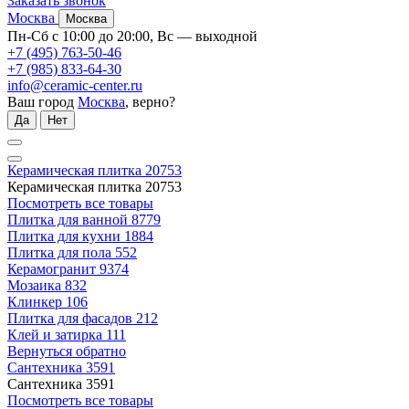
Заказать звонок
Москва
Москва
Пн-Сб с 10:00 до 20:00, Вс — выходной
+7 (495) 763-50-46
+7 (985) 833-64-30
info@ceramic-center.ru
Ваш город
Москва
, верно?
Да
Нет
Керамическая плитка
20753
Керамическая плитка
20753
Посмотреть все товары
Плитка для ванной
8779
Плитка для кухни
1884
Плитка для пола
552
Керамогранит
9374
Мозаика
832
Клинкер
106
Плитка для фасадов
212
Клей и затирка
111
Вернуться обратно
Сантехника
3591
Сантехника
3591
Посмотреть все товары