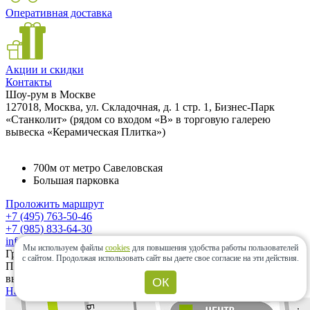
Оперативная доставка
Акции и скидки
Контакты
Шоу-рум в Москве
127018, Москва, ул. Складочная, д. 1 стр. 1, Бизнес-Парк
«Станколит» (рядом со входом «B» в торговую галерею
вывеска «Керамическая Плитка»)
700м от метро Савеловская
Большая парковка
Проложить маршрут
+7 (495) 763-50-46
+7 (985) 833-64-30
info@ceramic-center.ru
Мы используем файлы
cookies
для повышения удобства работы пользователей
График работы шоу-рума
с сайтом.
Продолжая использовать сайт вы даете свое согласие на эти действия.
Понедельник — Суббота: с 10.00 до 20.00 Воскресенье:
выходной день.
ОК
Найти шоу-рум быстро