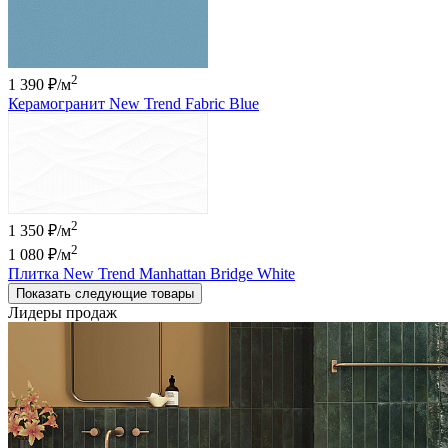
2
1 390 ₽
/м
Керамогранит New Trend Fabric Blue
2
1 350 ₽/м
2
1 080 ₽
/м
Плитка New Trend Manhattan Bridge White
Показать следующие товары
Лидеры продаж