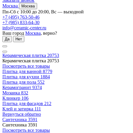
Заказать звонок
Москва
Москва
Пн-Сб с 10:00 до 20:00, Вс — выходной
+7 (495) 763-50-46
+7 (985) 833-64-30
info@ceramic-center.ru
Ваш город
Москва
, верно?
Да
Нет
Керамическая плитка
20753
Керамическая плитка
20753
Посмотреть все товары
Плитка для ванной
8779
Плитка для кухни
1884
Плитка для пола
552
Керамогранит
9374
Мозаика
832
Клинкер
106
Плитка для фасадов
212
Клей и затирка
111
Вернуться обратно
Сантехника
3591
Сантехника
3591
Посмотреть все товары