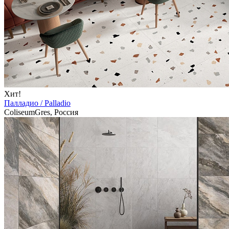
Хит!
Палладио / Palladio
ColiseumGres, Россия