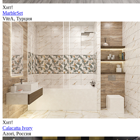
Хит!
MarbleSet
VitrA, Турция
Хит!
Calacatta Ivory
Azori, Россия