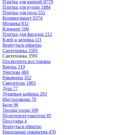
Плитка для ванной
8779
Плитка для кухни
1884
Плитка для пола
552
Керамогранит
9374
Мозаика
832
Клинкер
106
Плитка для фасадов
212
Клей и затирка
111
Вернуться обратно
Сантехника
3591
Сантехника
3591
Посмотреть все товары
Ванны
319
Унитазы
469
Раковины
352
Смесители
1805
Душ
77
Душевые кабины
203
Инсталляции
70
Биде
96
Теплые полы
109
Полотенцесушители
85
Писсуары
4
Вернуться обратно
Напольные покрытия
470