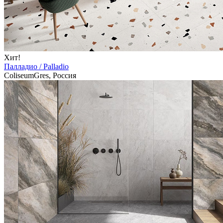
Хит!
Палладио / Palladio
ColiseumGres, Россия