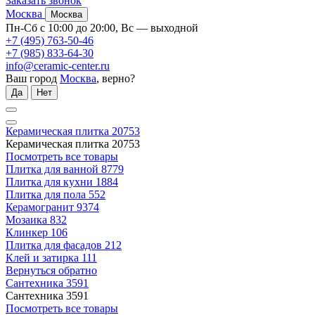
Заказать звонок
Москва
Москва
Пн-Сб с 10:00 до 20:00, Вс — выходной
+7 (495) 763-50-46
+7 (985) 833-64-30
info@ceramic-center.ru
Ваш город
Москва
, верно?
Да
Нет
Керамическая плитка
20753
Керамическая плитка
20753
Посмотреть все товары
Плитка для ванной
8779
Плитка для кухни
1884
Плитка для пола
552
Керамогранит
9374
Мозаика
832
Клинкер
106
Плитка для фасадов
212
Клей и затирка
111
Вернуться обратно
Сантехника
3591
Сантехника
3591
Посмотреть все товары