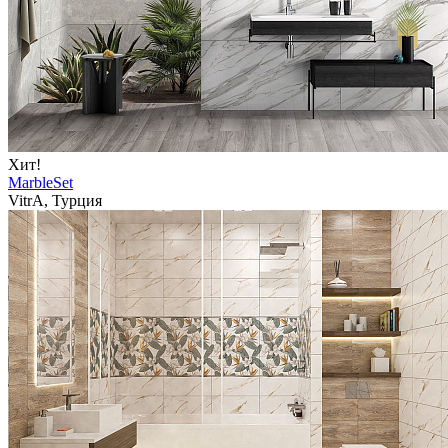
Хит!
MarbleSet
VitrA, Турция