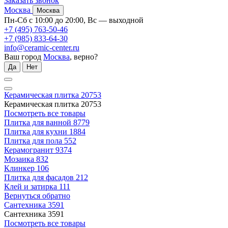
Заказать звонок
Москва
Москва
Пн-Сб с 10:00 до 20:00, Вс — выходной
+7 (495) 763-50-46
+7 (985) 833-64-30
info@ceramic-center.ru
Ваш город
Москва
, верно?
Да
Нет
Керамическая плитка
20753
Керамическая плитка
20753
Посмотреть все товары
Плитка для ванной
8779
Плитка для кухни
1884
Плитка для пола
552
Керамогранит
9374
Мозаика
832
Клинкер
106
Плитка для фасадов
212
Клей и затирка
111
Вернуться обратно
Сантехника
3591
Сантехника
3591
Посмотреть все товары