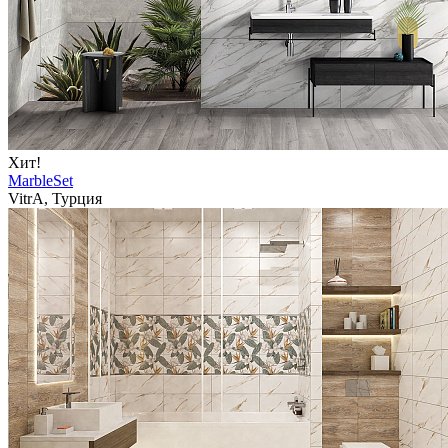
Хит!
MarbleSet
VitrA, Турция