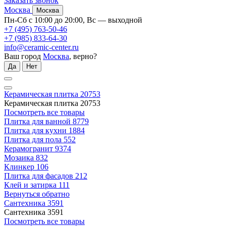
Заказать звонок
Москва
Москва
Пн-Сб с 10:00 до 20:00, Вс — выходной
+7 (495) 763-50-46
+7 (985) 833-64-30
info@ceramic-center.ru
Ваш город
Москва
, верно?
Да
Нет
Керамическая плитка
20753
Керамическая плитка
20753
Посмотреть все товары
Плитка для ванной
8779
Плитка для кухни
1884
Плитка для пола
552
Керамогранит
9374
Мозаика
832
Клинкер
106
Плитка для фасадов
212
Клей и затирка
111
Вернуться обратно
Сантехника
3591
Сантехника
3591
Посмотреть все товары