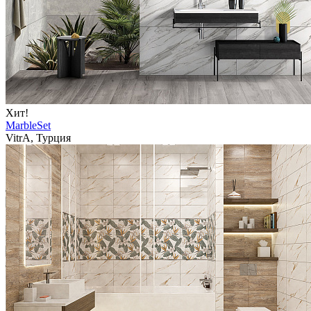
Хит!
MarbleSet
VitrA, Турция