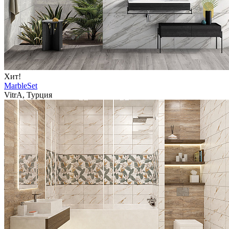
Хит!
MarbleSet
VitrA, Турция