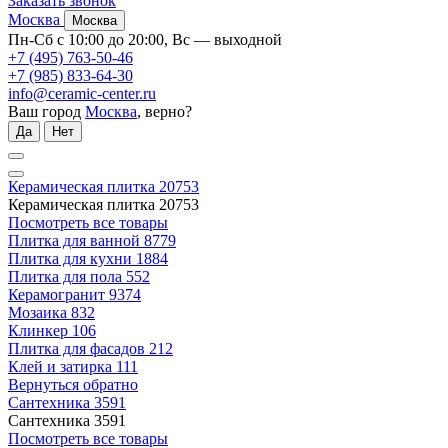
Заказать звонок
Москва
Москва
Пн-Сб с 10:00 до 20:00, Вс — выходной
+7 (495) 763-50-46
+7 (985) 833-64-30
info@ceramic-center.ru
Ваш город
Москва
, верно?
Да
Нет
Керамическая плитка
20753
Керамическая плитка
20753
Посмотреть все товары
Плитка для ванной
8779
Плитка для кухни
1884
Плитка для пола
552
Керамогранит
9374
Мозаика
832
Клинкер
106
Плитка для фасадов
212
Клей и затирка
111
Вернуться обратно
Сантехника
3591
Сантехника
3591
Посмотреть все товары