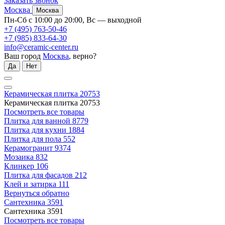
Заказать звонок
Москва
Москва
Пн-Сб с 10:00 до 20:00, Вс — выходной
+7 (495) 763-50-46
+7 (985) 833-64-30
info@ceramic-center.ru
Ваш город
Москва
, верно?
Да
Нет
Керамическая плитка
20753
Керамическая плитка
20753
Посмотреть все товары
Плитка для ванной
8779
Плитка для кухни
1884
Плитка для пола
552
Керамогранит
9374
Мозаика
832
Клинкер
106
Плитка для фасадов
212
Клей и затирка
111
Вернуться обратно
Сантехника
3591
Сантехника
3591
Посмотреть все товары