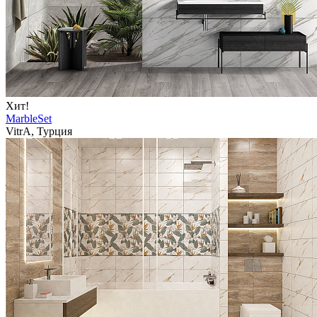
Хит!
MarbleSet
VitrA, Турция