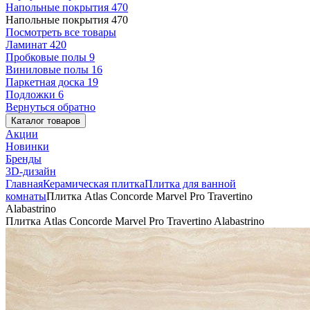
Напольные покрытия
470
Напольные покрытия
470
Посмотреть все товары
Ламинат
420
Пробковые полы
9
Виниловые полы
16
Паркетная доска
19
Подложки
6
Вернуться обратно
Каталог товаров
Акции
Новинки
Бренды
3D-дизайн
Главная
Керамическая плитка
Плитка для ванной
комнаты
Плитка Atlas Concorde Marvel Pro Travertino
Alabastrino
Плитка Atlas Concorde Marvel Pro Travertino Alabastrino